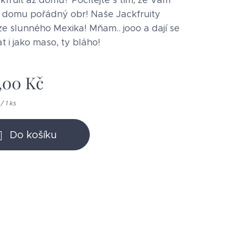
ckfruit až domů? Počítejte s tím, že Vám
o domu pořádný obr! Naše Jackfruity
ze slunného Mexika! Mňam.. jooo a dají se
t i jako maso, ty bláho!
,00
Kč
/ 1 ks
Do košíku