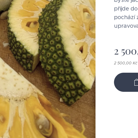
byste ja
příjde d
pochází 
upravova
2 500
2 500,00 Kč 