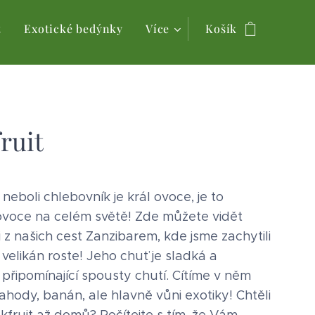
t
Exotické bedýnky
Více
Košík
fruit
 neboli chlebovník je král ovoce, je to
 ovoce na celém světě! Zde můžete vidět
i z našich cest Zanzibarem, kde jsme zachytili
 velikán roste! Jeho chuť je sladká a
 připomínající spousty chutí. Cítíme v něm
ahody, banán, ale hlavně vůni exotiky! Chtěli