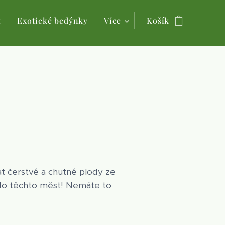
t
Exotické bedýnky
Více
Košík
t čerstvé a chutné plody ze
 do těchto měst! Nemáte to