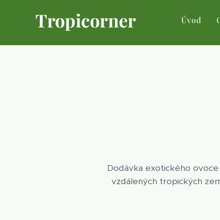
Tropicorner
Úvod
Dodávka exotického ovoce p
vzdálených tropických zem