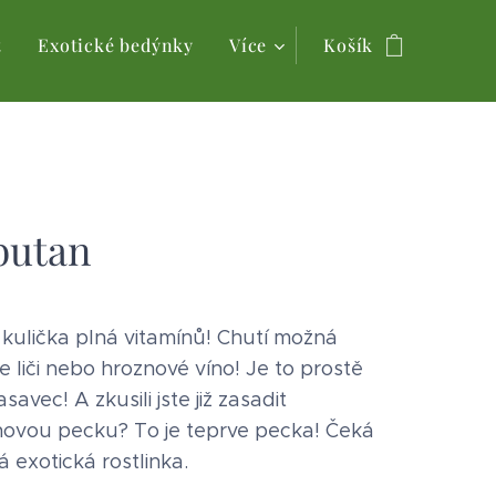
t
Exotické bedýnky
Více
Košík
utan
kulička plná vitamínů! Chutí možná
 liči nebo hroznové víno! Je to prostě
savec! A zkusili jste již zasadit
ovou pecku? To je teprve pecka! Čeká
á exotická rostlinka.